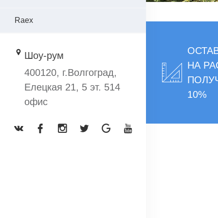
Raex
ОСТАВ
Шоу-рум
НА РА
400120, г.Волгоград,
ПОЛУ
Елецкая 21, 5 эт. 514
10%
офис